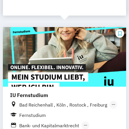
IU Fernstudium
Bad Reichenhall
Köln
Rostock
Freiburg
Kiel
Frankfurt am Main
Stuttgart
Fernstudium
Dresden
Aachen
Basel
Bielefeld
Bank- und Kapitalmarktrecht