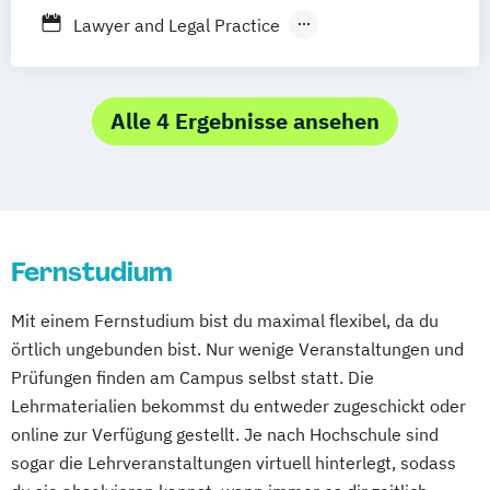
Karlsruhe
Leipzig
München
Neuss
Process Management Consulting
Lawyer and Legal Practice
Stuttgart
Nürnberg
Bonn
Sanierungs- und Insolvenzmanagement
Rechtswissenschaft
Unternehmensrecht
Wirtschaftsrecht
Wirtschafts- und Arbeitsrecht
Alle 4 Ergebnisse ansehen
Fernstudium
Mit einem Fernstudium bist du maximal flexibel, da du
örtlich ungebunden bist. Nur wenige Veranstaltungen und
Prüfungen finden am Campus selbst statt. Die
Lehrmaterialien bekommst du entweder zugeschickt oder
online zur Verfügung gestellt. Je nach Hochschule sind
sogar die Lehrveranstaltungen virtuell hinterlegt, sodass