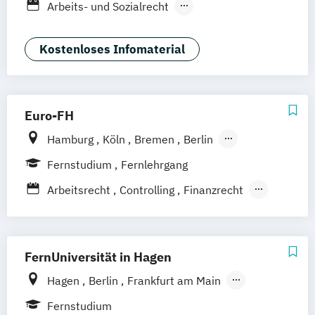
Arbeits- und Sozialrecht
Hamburg
Hannover
Arbeitsrecht und Personalmanagement
Kaiserslautern/Kusel
Kiel
Leipzig
Unternehmensrecht
Wirtschaftsrecht
Kostenloses Infomaterial
Ludwigshafen/Diez
München
Nürnberg
Online-Fernstudium
Regensburg
Stade
Stuttgart
Köln
Offenbach bei Frankfurt am Main
Euro-FH
Schwarzheide/Oberspreewald-Lausitz bei
Hamburg
Köln
Bremen
Berlin
Dresden
Göttingen
Frankfurt am Main
Leipzig
Fernstudium
Fernlehrgang
München
Nürnberg
Stuttgart
Arbeitsrecht
Controlling
Finanzrecht
Grundlagenwissen für Personalmanager
Grundlagenwissen für Projektmanager
Internationales Wirtschaftsrecht
FernUniversität in Hagen
Investition und Finanzierung
Hagen
Berlin
Frankfurt am Main
Mergers & Acquisitions
Hamburg
Coesfeld
Hannover
Fernstudium
Personal und Organisation