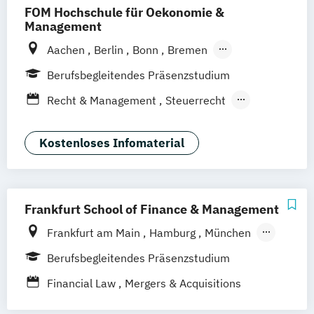
FOM Hochschule für Oekonomie &
Management
Aachen
Berlin
Bonn
Bremen
Dortmund
Duisburg
Düsseldorf
Essen
Berufsbegleitendes Präsenzstudium
Frankfurt am Main
Hamburg
Hannover
Recht & Management
Steuerrecht
Köln
Mannheim
München
Münster
Taxation
Wirtschaftsrecht
Neuss
Nürnberg
Siegen
Stuttgart
Wirtschaftsrecht Vertiefung Notariat
Kostenloses Infomaterial
Wesel
Wuppertal
Augsburg
Kassel
Leipzig
Gütersloh
Hagen
Karlsruhe
Saarbrücken
Mainz
Arnsberg
Digitales Live Studium (DLS)
Wien
Frankfurt School of Finance & Management
Frankfurt am Main
Hamburg
München
Düsseldorf
Online-Campus
Stuttgart
Berufsbegleitendes Präsenzstudium
Financial Law
Mergers & Acquisitions