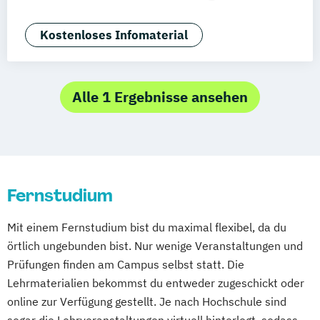
Bielefeld
Deggendorf
Karlsruhe
Kassel
Vertragsrecht
Wirtschaftsrecht
Oberhausen
Offenbach
Saarbrücken
Kostenloses Infomaterial
Neu-Ulm
Innsbruck
Wien
Zürich
Augsburg
Freising
Friedrichshafen
Klagenfurt
Magdeburg
Münster
Trier
Alle 1 Ergebnisse ansehen
Würzburg
Chemnitz
Linz
deutschlandweit
Fernstudium
Mit einem Fernstudium bist du maximal flexibel, da du
örtlich ungebunden bist. Nur wenige Veranstaltungen und
Prüfungen finden am Campus selbst statt. Die
Lehrmaterialien bekommst du entweder zugeschickt oder
online zur Verfügung gestellt. Je nach Hochschule sind