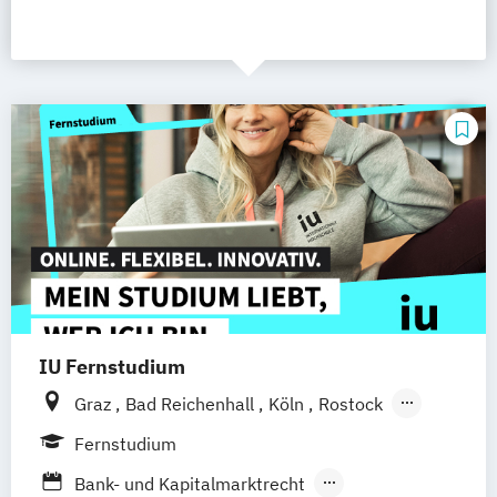
IU Fernstudium
Graz
Bad Reichenhall
Köln
Rostock
Freiburg
Kiel
Frankfurt am Main
Fernstudium
Stuttgart
Dresden
Aachen
Basel
Bank- und Kapitalmarktrecht