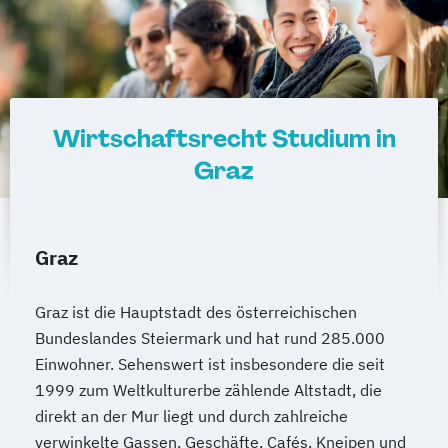
Studienzentrum Würzburg
Studienzentrum Linz
Studienzentrum Wien
Studienzentrum Feldkirch
Studienzentrum Hamburg Logistik-Bachelor
Wirtschaftsrecht Studium in
Graz
Studienzentrum Judenburg
Graz
Graz ist die Hauptstadt des österreichischen
Bundeslandes Steiermark und hat rund 285.000
Einwohner. Sehenswert ist insbesondere die seit
1999 zum Weltkulturerbe zählende Altstadt, die
direkt an der Mur liegt und durch zahlreiche
verwinkelte Gassen, Geschäfte, Cafés, Kneipen und