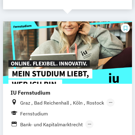
IU Fernstudium
Graz
Bad Reichenhall
Köln
Rostock
Freiburg
Kiel
Frankfurt am Main
Fernstudium
Stuttgart
Dresden
Aachen
Basel
Bank- und Kapitalmarktrecht
Bielefeld
Deggendorf
Karlsruhe
Kassel
Vertragsrecht
Wirtschaftsrecht