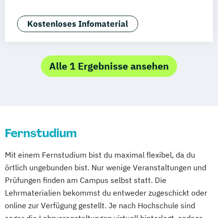
Deggendorf
Karlsruhe
Kassel
Vertragsrecht
Wirtschaftsrecht
Oberhausen
Offenbach
Saarbrücken
Kostenloses Infomaterial
Neu-Ulm
Graz
Innsbruck
Wien
Zürich
Augsburg
Freising
Friedrichshafen
Klagenfurt
Magdeburg
Münster
Trier
Alle 1 Ergebnisse ansehen
Würzburg
Chemnitz
Linz
deutschlandweit
Fernstudium
Mit einem Fernstudium bist du maximal flexibel, da du
örtlich ungebunden bist. Nur wenige Veranstaltungen und
Prüfungen finden am Campus selbst statt. Die
Lehrmaterialien bekommst du entweder zugeschickt oder
online zur Verfügung gestellt. Je nach Hochschule sind