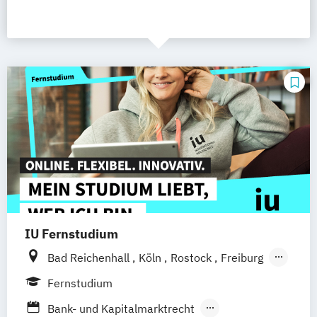
IU Fernstudium
Bad Reichenhall
Köln
Rostock
Freiburg
Kiel
Frankfurt am Main
Stuttgart
Fernstudium
Dresden
Aachen
Basel
Bielefeld
Bank- und Kapitalmarktrecht