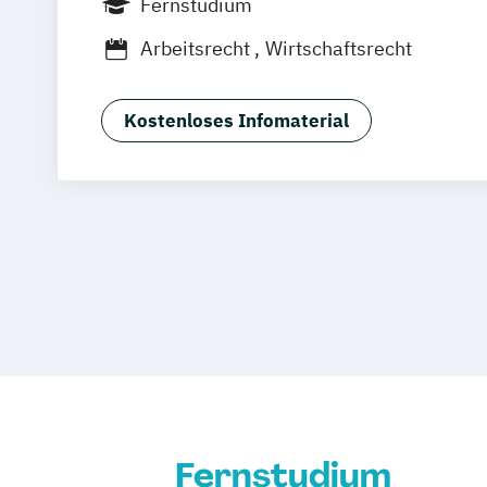
Fernstudium
Ellwangen
Zell
Leipzig
Mannheim
Arbeitsrecht
Wirtschaftsrecht
Frankfurt am Main
Hamm
Zürich
Fü
Kostenloses Infomaterial
Fernstudium