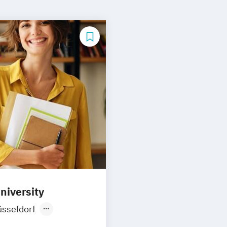
niversity
sseldorf
Stuttgart