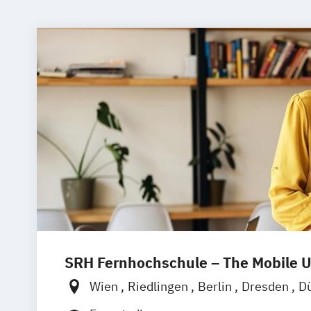
SRH Fernhochschule – The Mobile U
Wien
Riedlingen
Berlin
Dresden
Dü
Hamburg
Hannover
Köln
München