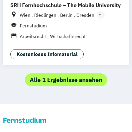
SRH Fernhochschule – The Mobile University
Wien
Riedlingen
Berlin
Dresden
Düsseldorf
Hamburg
Hannover
Köln
Fernstudium
München
Stuttgart
Ellwangen
Zell
Arbeitsrecht
Wirtschaftsrecht
Leipzig
Mannheim
Wertheim
Frankfurt am Main
Hamm
Zürich
Fürth
Kostenloses Infomaterial
Alle 1 Ergebnisse ansehen
Fernstudium