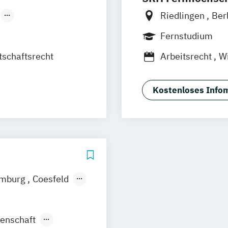
Riedlingen
Ber
Düsseldorf
Hannover
Köln
Fernstudium
Leipzig
Mannh
tschaftsrecht
Arbeitsrecht
Wi
Frankfurt am M
Kostenloses Infom
mburg
Coesfeld
en
Neuss
enschaft