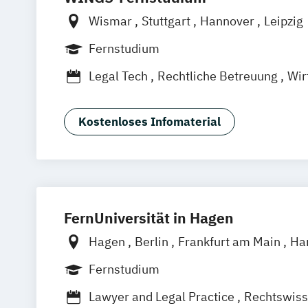
Wismar
Stuttgart
Hannover
Leipzig
Frankfurt am Main
Berlin
Hamburg
Fernstudium
München
Dortmund
Bonn
Nürnberg
Legal Tech
Rechtliche Betreuung
Wir
Kostenloses Infomaterial
FernUniversität in Hagen
Hagen
Berlin
Frankfurt am Main
Ha
Hannover
Karlsruhe
Leipzig
Münch
Fernstudium
Stuttgart
Nürnberg
Bonn
Lawyer and Legal Practice
Rechtswiss