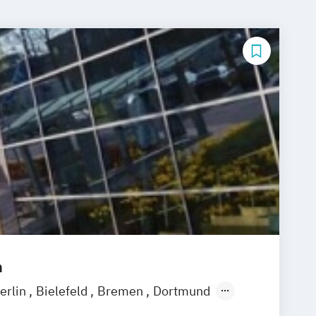
m
erlin
Bielefeld
Bremen
Dortmund
ingen
Erfurt
Freiburg