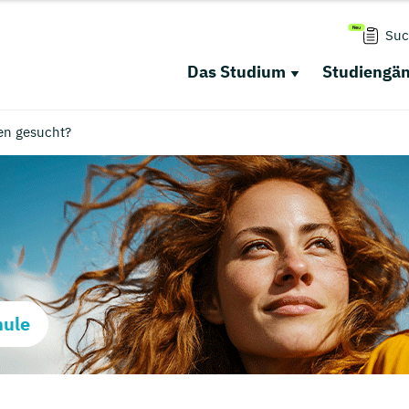
Suc
Das Studium
Studiengä
en gesucht?
hule