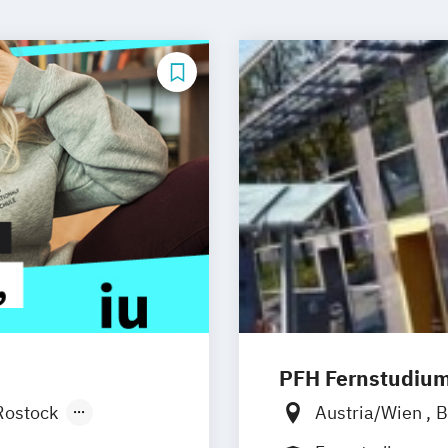
PFH Fernstudiu
Rostock
Austria/Wien
B
ttgart
Dresden
Düsseldorf/Rat