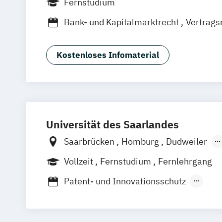
Fernstudium
Aachen
Basel
Bielefeld
Deggendor
Bank- und Kapitalmarktrecht
Vertrags
Kassel
Oberhausen
Offenbach
Neu
Wirtschaftsrecht
Innsbruck
Wien
Zürich
Augsburg
F
Friedrichshafen
Klagenfurt
Magdebu
Kostenloses Infomaterial
Trier
Würzburg
Chemnitz
Linz
deut
Universität des Saarlandes
Saarbrücken
Homburg
Dudweiler
in Kooperation mit der TU Kaiserslaute
Vollzeit
Fernstudium
Fernlehrgang
Patent- und Innovationsschutz
Schlüsselkompetenzen für Juristen
Steuerrecht für die Unternehmensprax