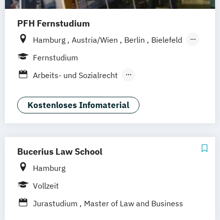
PFH Fernstudium
Hamburg
Austria/Wien
Berlin
Bielefeld
Bremen
Dortmund
Düsseldorf/Ratingen
Fernstudium
Erfurt
Freiburg
Friedrichshafen
Arbeits- und Sozialrecht
Göttingen
Hannover
Arbeitsrecht und Personalmanagement
Kaiserslautern/Kusel
Kiel
Leipzig
Unternehmensrecht
Wirtschaftsrecht
Kostenloses Infomaterial
Ludwigshafen/Diez
München
Nürnberg
Online-Fernstudium
Regensburg
Stade
Stuttgart
Köln
Offenbach bei Frankfurt am Main
Bucerius Law School
Schwarzheide/Oberspreewald-Lausitz bei
Hamburg
Dresden
Vollzeit
Jurastudium
Master of Law and Business