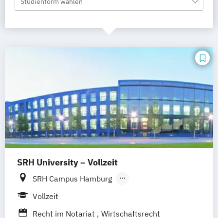
Studienform wählen
SRH University – Vollzeit
SRH Campus Hamburg
SRH Campus Heidelberg
Vollzeit
SRH Campus Berlin
SRH Campus Bremen
Recht im Notariat
Wirtschaftsrecht