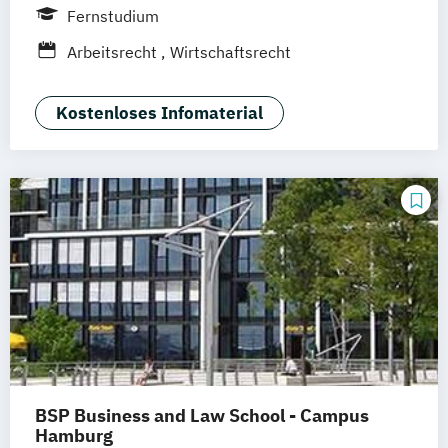
Düsseldorf
Hannover
Köln
München
Fernstudium
Stuttgart
Ellwangen
Zell
Leipzig
Arbeitsrecht
Wirtschaftsrecht
Mannheim
Wertheim
Wien
Frankfurt am Main
Hamm
Zürich
Fürth
Kostenloses Infomaterial
BSP Business and Law School - Campus
Hamburg