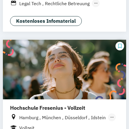
Legal Tech
Rechtliche Betreuung
Nürnberg
Wirtschaftsrecht
Kostenloses Infomaterial
Hochschule Fresenius - Vollzeit
Hamburg
München
Düsseldorf
Idstein
Berlin
Frankfurt am Main
Köln
Vollzeit