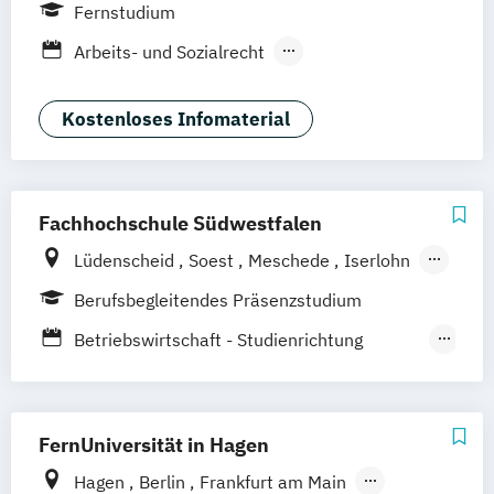
Dortmund
Düsseldorf/Ratingen
Erfurt
Fernstudium
Freiburg
Friedrichshafen
Göttingen
Arbeits- und Sozialrecht
Hamburg
Hannover
Arbeitsrecht und Personalmanagement
Kaiserslautern/Kusel
Kiel
Leipzig
Unternehmensrecht
Wirtschaftsrecht
Kostenloses Infomaterial
Ludwigshafen/Diez
München
Nürnberg
Online-Fernstudium
Regensburg
Stade
Stuttgart
Köln
Offenbach bei Frankfurt am Main
Fachhochschule Südwestfalen
Schwarzheide/Oberspreewald-Lausitz bei
Lüdenscheid
Soest
Meschede
Iserlohn
Dresden
Hagen
Berufsbegleitendes Präsenzstudium
Betriebswirtschaft - Studienrichtung
Wirtschaftsrecht (Verbundstudiengang)
Management und Unternehmensrecht
Personalmanagement und Arbeitsrecht
FernUniversität in Hagen
Wirtschaftsrecht (Verbundstudiengang)
Hagen
Berlin
Frankfurt am Main