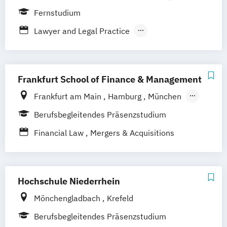
Hamburg
Coesfeld
Hannover
Fernstudium
Karlsruhe
Leipzig
München
Neuss
Lawyer and Legal Practice
Stuttgart
Nürnberg
Bonn
Rechtswissenschaft
Wirtschafts- und Arbeitsrecht
Frankfurt School of Finance & Management
Frankfurt am Main
Hamburg
München
Düsseldorf
Online-Campus
Stuttgart
Berufsbegleitendes Präsenzstudium
Financial Law
Mergers & Acquisitions
Hochschule Niederrhein
Mönchengladbach
Krefeld
Berufsbegleitendes Präsenzstudium