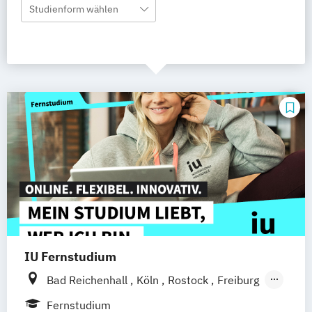
Studienform wählen
IU Fernstudium
Bad Reichenhall
Köln
Rostock
Freiburg
Kiel
Frankfurt am Main
Stuttgart
Fernstudium