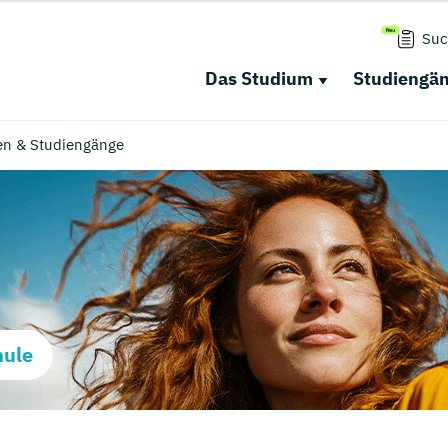
Suc
Das Studium
Studiengä
en & Studiengänge
hule