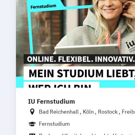
IU Fernstudium
Bad Reichenhall
Köln
Rostock
Frei
Frankfurt am Main
Stuttgart
Dresde
Fernstudium
Basel
Bielefeld
Deggendorf
Karlsr