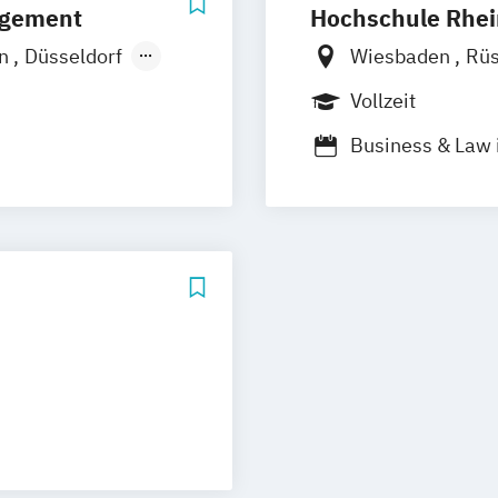
agement
Hochschule Rhe
en
Düsseldorf
Wiesbaden
Rüs
t
Vollzeit
Business & Law 