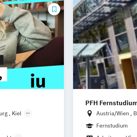
PFH Fernstudiu
burg
Kiel
Austria/Wien
B
n
Aachen
Düsseldorf/Rat
Fernstudium
uhe
Kassel
Friedrichshafen