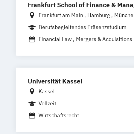
Frankfurt School of Finance & Man
Personal und Organisation
Process Management Consulting
Frankfurt am Main
Hamburg
Münch
Sanierungs- und Insolvenzmanagemen
Online-Campus
Stuttgart
Berufsbegleitendes Präsenzstudium
Unternehmensrecht
Wirtschaftsrecht
Financial Law
Mergers & Acquisitions
Universität Kassel
Kassel
Vollzeit
Wirtschaftsrecht