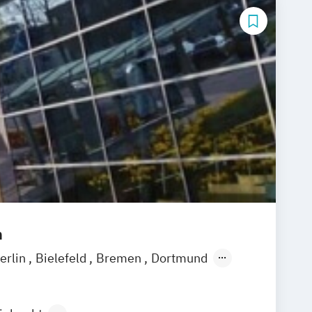
m
erlin
Bielefeld
Bremen
Dortmund
ingen
Erfurt
Freiburg
Göttingen
Hamburg
Hannover