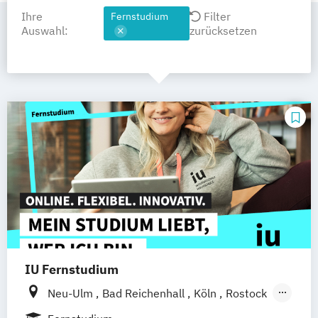
Ihre
Filter
Fernstudium
Auswahl:
zurücksetzen
IU Fernstudium
Neu-Ulm
Bad Reichenhall
Köln
Rostock
Freiburg
Kiel
Frankfurt am Main