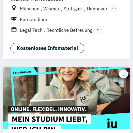
München
Wismar
Stuttgart
Hannover
Leipzig
Frankfurt am Main
Berlin
Fernstudium
Hamburg
Düsseldorf
Dortmund
Bonn
Legal Tech
Rechtliche Betreuung
Nürnberg
Wirtschaftsrecht
Kostenloses Infomaterial