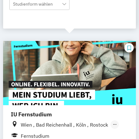
Studienform wählen
IU Fernstudium
Wien
Bad Reichenhall
Köln
Rostock
Freiburg
Kiel
Frankfurt am Main
Fernstudium