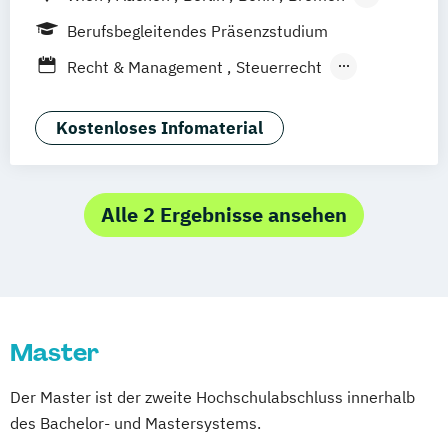
Dortmund
Duisburg
Düsseldorf
Essen
Berufsbegleitendes Präsenzstudium
Frankfurt am Main
Hamburg
Hannover
Recht & Management
Steuerrecht
Köln
Mannheim
München
Münster
Taxation
Wirtschaftsrecht
Neuss
Nürnberg
Siegen
Stuttgart
Wirtschaftsrecht Vertiefung Notariat
Kostenloses Infomaterial
Wesel
Wuppertal
Augsburg
Kassel
Leipzig
Gütersloh
Hagen
Karlsruhe
Saarbrücken
Mainz
Arnsberg
Alle 2 Ergebnisse ansehen
Digitales Live Studium (DLS)
Master
Der Master ist der zweite Hochschulabschluss innerhalb
des Bachelor- und Mastersystems.