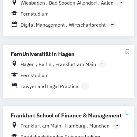
Wiesbaden
Bad Sooden-Allendorf
Aalen
Mergers & Acquisitions
Baden-Baden
Berlin
Bonn
Fernstudium
Personal und Organisation
Friedrichshafen
Hamburg
Hannover
Process Management Consulting
Digital Management
Wirtschaftsrecht
Heilbronn
Kassel
Leipzig
Mannheim
Sanierungs- und Insolvenzmanagement
Wirtschaftsrecht mit internationalen
München
Bochum
Kaiserslautern
Unternehmensrecht
Wirtschaftsrecht
Aspekten
Regenstauf
Dresden
Hoyerswerda
FernUniversität in Hagen
Magdeburg
Ostfildern
Schwentinental / Kiel
Stein / Nürnberg
Hagen
Berlin
Frankfurt am Main
Wuppertal
Prichsenstadt
Hamburg
Coesfeld
Hannover
Fernstudium
Online-Campus
Heidelberg
Karlsruhe
Leipzig
München
Neuss
Lawyer and Legal Practice
Stuttgart
Nürnberg
Bonn
Rechtswissenschaft
Wirtschafts- und Arbeitsrecht
Frankfurt School of Finance & Management
Frankfurt am Main
Hamburg
München
Düsseldorf
Online-Campus
Stuttgart
Berufsbegleitendes Präsenzstudium