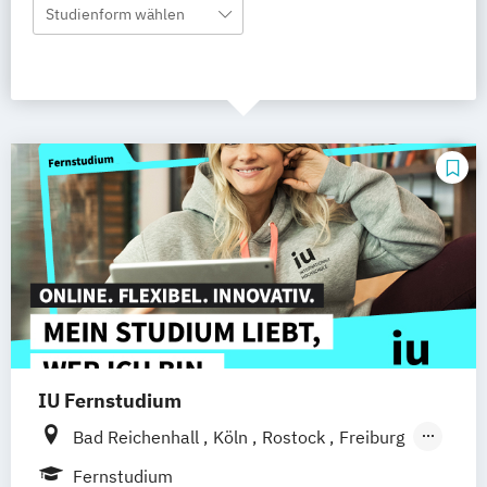
Studienform wählen
IU Fernstudium
Bad Reichenhall
Köln
Rostock
Freiburg
Kiel
Frankfurt am Main
Stuttgart
Fernstudium