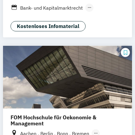
Dresden
Aachen
Basel
Bielefeld
Bank- und Kapitalmarktrecht
Deggendorf
Karlsruhe
Kassel
Vertragsrecht
Wirtschaftsrecht
Oberhausen
Offenbach
Saarbrücken
Kostenloses Infomaterial
Neu-Ulm
Graz
Innsbruck
Wien
Zürich
Augsburg
Freising
Friedrichshafen
Klagenfurt
Magdeburg
Münster
Trier
Würzburg
Chemnitz
Linz
deutschlandweit
FOM Hochschule für Oekonomie &
Management
Aachen
Berlin
Bonn
Bremen