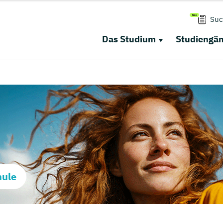
Suc
Das Studium
Studiengä
hule