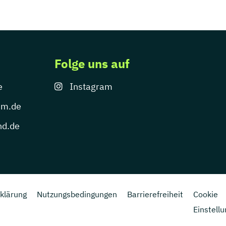
Folge uns auf
e
Instagram
um.de
nd.de
klärung
Nutzungsbedingungen
Barrierefreiheit
Cookie
Einstell