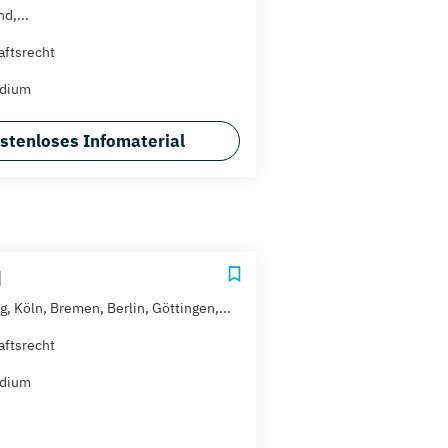
d,...
aftsrecht
udium
stenloses Infomaterial
H
, Köln, Bremen, Berlin, Göttingen,...
aftsrecht
udium