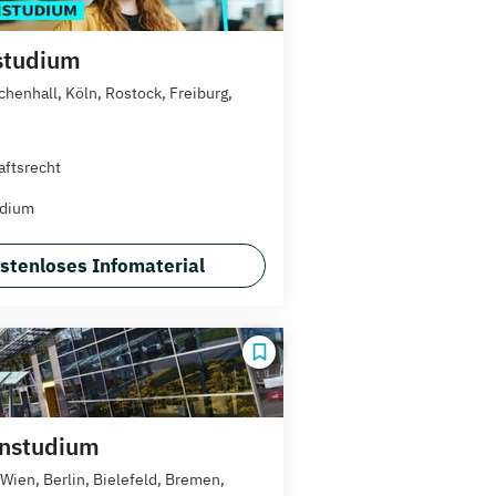
studium
chenhall, Köln, Rostock, Freiburg,
aftsrecht
udium
stenloses Infomaterial
rnstudium
/Wien, Berlin, Bielefeld, Bremen,