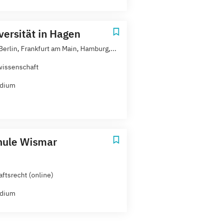
versität in Hagen
Berlin, Frankfurt am Main, Hamburg,...
issenschaft
udium
hule Wismar
aftsrecht (online)
udium