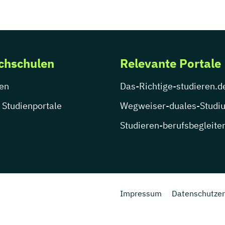
chschulen
Relevante Portale
en
Das-Richtige-studieren.d
 Studienportale
Wegweiser-duales-Studi
Studieren-berufsbegleite
Impressum
Datenschutzer