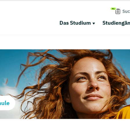
Suc
Das Studium
Studiengä
hule