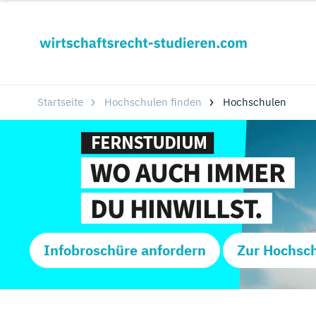
Startseite
Hochschulen finden
Hochschulen
Infobroschüre anfordern
Zur Hochsc