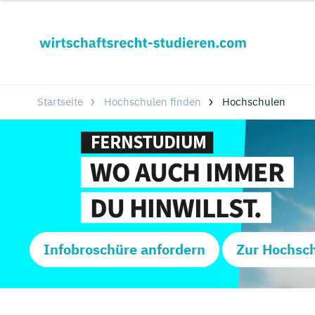
Startseite
Hochschulen finden
Hochschulen
Infobroschüre anfordern
Zur Hochsc