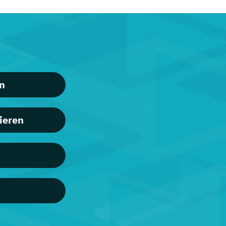
n
ieren