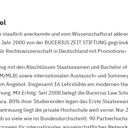
ol
e staatlich anerkannte und vom Wissenschaftsrat akkred
 Jahr 2000 von der BUCERIUS ZEIT STIFTUNG gegründet, 
ür Rechtswissenschaft in Deutschland mit Promotions- u
ung mit den Abschlüssen Staatsexamen und Bachelor of
LLM/MLB) sowie internationalen Austausch- und Somm
rem Angebot. Insgesamt 16 Lehrstühle am modernen H
ung. Mit Erfolg: Seit 2008 belegt die Bucerius Law Sch
ra. 80% ihrer Studierenden legen das Erste Staatsexam
betreuung liegt die private Hochschule weit vorne: Nur
alb so viele wie im Bundesdurchschnitt. 90 Partnerhoch
tzungen für internationales wissenschaftliches Network