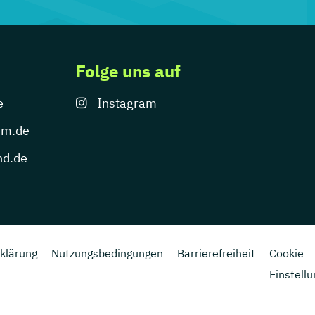
Folge uns auf
e
Instagram
um.de
nd.de
klärung
Nutzungsbedingungen
Barrierefreiheit
Cookie
Einstell