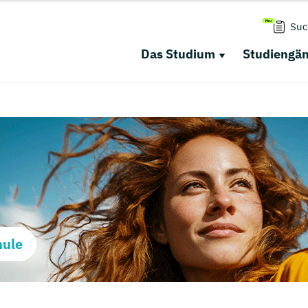
Suc
Das Studium
Studiengä
hule