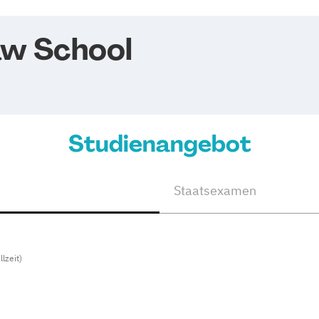
aw School
Studienangebot
Staatsexamen
llzeit)