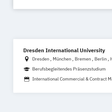
Dresden International University
Dresden
München
Bremen
Berlin
Leipzig
Nürnberg
Köln
Stuttgart
St
Berufsbegleitendes Präsenzstudium
International Commercial & Contract
Wirtschaft und Recht - Nachhaltigkeit
Compliance und Risikomanagement