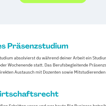
es Präsenzstudium
udium absolvierst du während deiner Arbeit ein Studi
er Wochenende statt. Das Berufsbegleitende Präsenzstu
direkten Austausch mit Dozenten sowie Mitstudierenden 
irtschaftsrecht
roßen Schritten voran und wer heute Big Business betrei