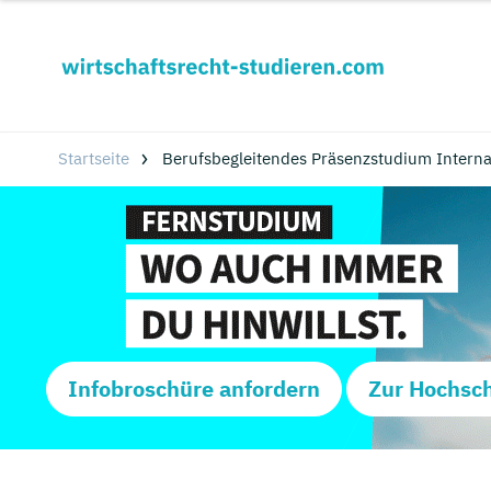
Startseite
Berufsbegleitendes Präsenzstudium Internat
Infobroschüre anfordern
Zur Hochsc