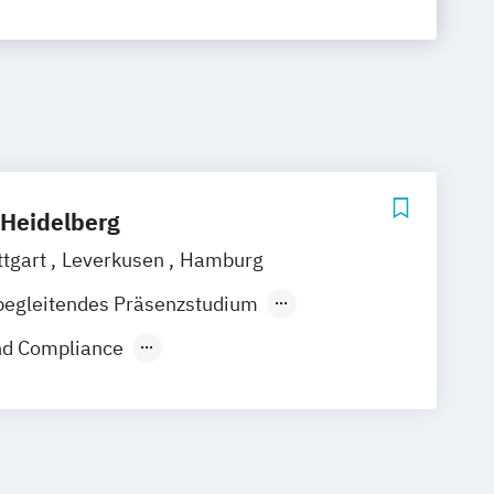
Heidelberg
ttgart
Leverkusen
Hamburg
begleitendes Präsenzstudium
nd Compliance
usiness (EN)
Recht im Notariat LL.B.
t