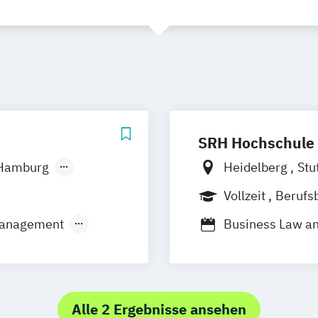
SRH Hochschule 
Hamburg
Heidelberg
Stu
raubing
Vollzeit
Berufs
Duales Studium
 Management
Business Law a
International B
Wirtschaftsrech
Alle 2 Ergebnisse ansehen