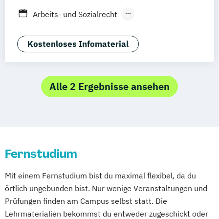
Freiburg
Friedrichshafen
Göttingen
Arbeits- und Sozialrecht
Hamburg
Hannover
Arbeitsrecht und Personalmanagement
Kaiserslautern/Kusel
Kiel
Leipzig
Unternehmensrecht
Wirtschaftsrecht
Kostenloses Infomaterial
Ludwigshafen/Diez
München
Nürnberg
Online-Fernstudium
Regensburg
Stade
Stuttgart
Köln
Alle 2 Ergebnisse ansehen
Offenbach bei Frankfurt am Main
Schwarzheide/Oberspreewald-Lausitz bei
Dresden
Fernstudium
Mit einem Fernstudium bist du maximal flexibel, da du
örtlich ungebunden bist. Nur wenige Veranstaltungen und
Prüfungen finden am Campus selbst statt. Die
Lehrmaterialien bekommst du entweder zugeschickt oder