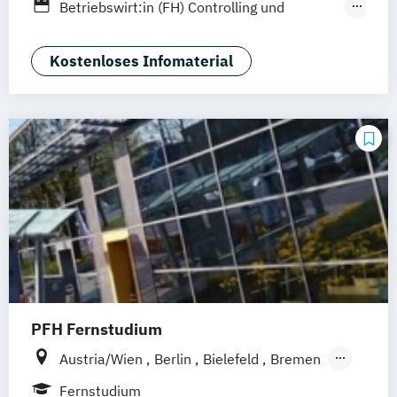
Berufsbegleitendes Präsenzstudium
Betriebswirt:in (FH) Controlling und
Fernstudium
Steuern
Berufsbegleitender Präsenzlehrgang
Betriebswirtschaftslehre
Kostenloses Infomaterial
Fernlehrgang
International Business Law
Steuerrecht und Steuerlehre
Unternehmensführung
Vertragsmanager:in (FH)
Wirtschaftsrecht
Wirtschaftsrecht Vollzeit
Wirtschaftsrecht berufsbegleitend
Öffentliches Recht und Management
PFH Fernstudium
Austria/Wien
Berlin
Bielefeld
Bremen
Dortmund
Düsseldorf/Ratingen
Erfurt
Fernstudium