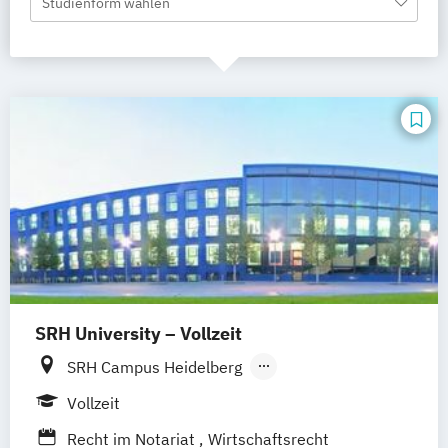
Studienform wählen
SRH University – Vollzeit
SRH Campus Heidelberg
SRH Campus Berlin
SRH Campus Bremen
Vollzeit
SRH Campus Bonn
SRH Campus Dresden
Recht im Notariat
Wirtschaftsrecht