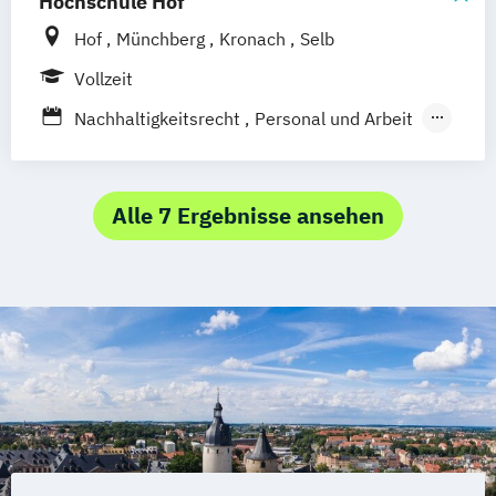
Hochschule Hof
Wirtschaftslehre / Recht (Lehramt an
Hof
Münchberg
Kronach
Selb
Gymnasien)
Vollzeit
Nachhaltigkeitsrecht
Personal und Arbeit
Wirtschaftsrecht
Alle 7 Ergebnisse ansehen