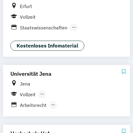
Erfurt
Vollzeit
Staatswissenschaften
Staatswissenschaften –
Rechtswissenschaft
Kostenloses Infomaterial
Staatswissenschaften –
Sozialwissenschaften
Staatswissenschaften –
Universität Jena
Wirtschaftswissenschaft
Jena
Vollzeit
Berufsbegleitendes Präsenzstudium
Arbeitsrecht
Organisation und Personalmanagement
Privates und Öffentliches Wirtschaftsrecht