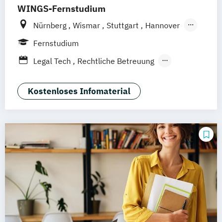
WINGS-Fernstudium
Nürnberg
Wismar
Stuttgart
Hannover
Leipzig
Frankfurt am Main
Berlin
Fernstudium
Hamburg
Düsseldorf
München
Legal Tech
Rechtliche Betreuung
Dortmund
Bonn
Wirtschaftsrecht
Kostenloses Infomaterial