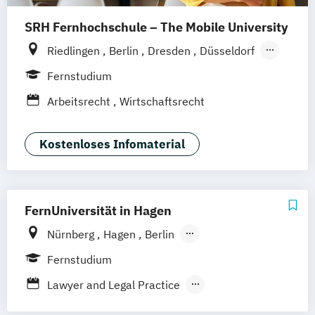
SRH Fernhochschule – The Mobile University
Riedlingen
Berlin
Dresden
Düsseldorf
Hamburg
Hannover
Köln
München
Fernstudium
Stuttgart
Ellwangen
Zell
Leipzig
Arbeitsrecht
Wirtschaftsrecht
Mannheim
Wertheim
Wien
Frankfurt am Main
Hamm
Zürich
Fürth
Kostenloses Infomaterial
FernUniversität in Hagen
Nürnberg
Hagen
Berlin
Frankfurt am Main
Hamburg
Coesfeld
Fernstudium
Hannover
Karlsruhe
Leipzig
München
Lawyer and Legal Practice
Neuss
Stuttgart
Bonn
Rechtswissenschaft