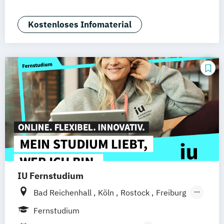
Nürnberg
Wirtschaftsrecht
Kostenloses Infomaterial
IU Fernstudium
Bad Reichenhall
Köln
Rostock
Freiburg
Kiel
Frankfurt am Main
Stuttgart
Fernstudium
Dresden
Aachen
Basel
Bielefeld