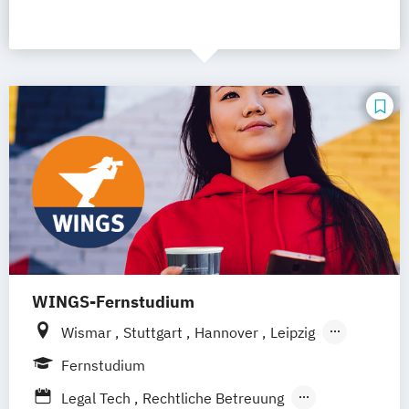
WINGS-Fernstudium
Wismar
Stuttgart
Hannover
Leipzig
Frankfurt am Main
Berlin
Hamburg
Fernstudium
Düsseldorf
München
Dortmund
Bonn
Legal Tech
Rechtliche Betreuung