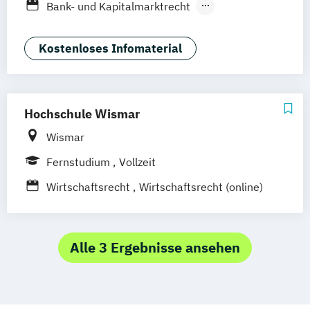
Bank- und Kapitalmarktrecht
Deggendorf
Karlsruhe
Kassel
Vertragsrecht
Wirtschaftsrecht
Oberhausen
Offenbach
Saarbrücken
Kostenloses Infomaterial
Neu-Ulm
Graz
Innsbruck
Wien
Zürich
Augsburg
Freising
Friedrichshafen
Klagenfurt
Magdeburg
Münster
Trier
Würzburg
Chemnitz
Linz
Hochschule Wismar
deutschlandweit
Wismar
Fernstudium
Vollzeit
Wirtschaftsrecht
Wirtschaftsrecht (online)
Alle 3 Ergebnisse ansehen