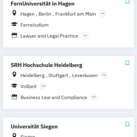
FernUniversität in Hagen
Hoyerswerda
Magdeburg
Ostfildern
Schwentinental / Kiel
Stein / Nürnberg
Hagen
Berlin
Frankfurt am Main
Wuppertal
Prichsenstadt
Hamburg
Coesfeld
Hannover
Fernstudium
Online-Campus
Heidelberg
Karlsruhe
Leipzig
München
Neuss
Lawyer and Legal Practice
Stuttgart
Nürnberg
Bonn
Rechtswissenschaft
Wirtschafts- und Arbeitsrecht
SRH Hochschule Heidelberg
Heidelberg
Stuttgart
Leverkusen
Hamburg
Vollzeit
Berufsbegleitendes Präsenzstudium
Business Law and Compliance
Duales Studium
International Business (EN)
Recht im Notariat LL.B.
Wirtschaftsrecht
Universität Siegen
Siegen