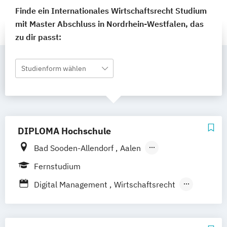
Finde ein Internationales Wirtschaftsrecht Studium
mit Master Abschluss in Nordrhein-Westfalen, das
zu dir passt:
Studienform wählen
DIPLOMA Hochschule
Bad Sooden-Allendorf
Aalen
Baden-Baden
Berlin
Bonn
Fernstudium
Friedrichshafen
Hamburg
Hannover
Digital Management
Wirtschaftsrecht
Heilbronn
Kassel
Leipzig
Mannheim
Wirtschaftsrecht mit internationalen
München
Bochum
Kaiserslautern
Aspekten
Wiesbaden
Regenstauf
Dresden