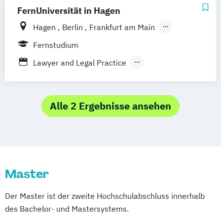
FernUniversität in Hagen
Hoyerswerda
Magdeburg
Ostfildern
Schwentinental / Kiel
Stein / Nürnberg
Hagen
Berlin
Frankfurt am Main
Wuppertal
Prichsenstadt
Hamburg
Coesfeld
Hannover
Fernstudium
Online-Campus
Heidelberg
Karlsruhe
Leipzig
München
Neuss
Lawyer and Legal Practice
Stuttgart
Nürnberg
Bonn
Rechtswissenschaft
Wirtschafts- und Arbeitsrecht
Alle 2 Ergebnisse ansehen
Master
Der Master ist der zweite Hochschulabschluss innerhalb
des Bachelor- und Mastersystems.