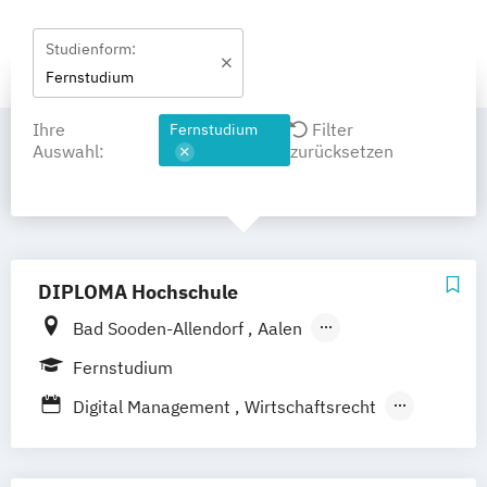
Studienform:
Fernstudium
Ihre
Filter
Fernstudium
Auswahl:
zurücksetzen
DIPLOMA Hochschule
Bad Sooden-Allendorf
Aalen
Baden-Baden
Berlin
Bonn
Fernstudium
Friedrichshafen
Hamburg
Hannover
Digital Management
Wirtschaftsrecht
Heilbronn
Kassel
Leipzig
Mannheim
Wirtschaftsrecht mit internationalen
München
Bochum
Kaiserslautern
Aspekten
Wiesbaden
Regenstauf
Dresden