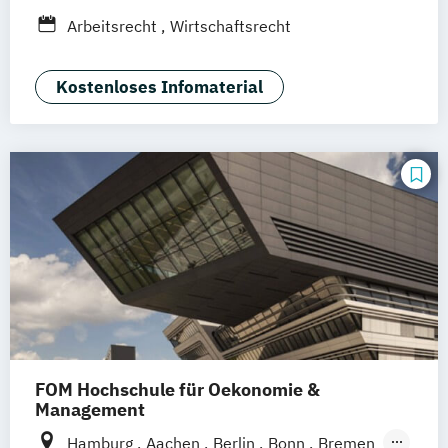
Stuttgart
Ellwangen
Zell
Leipzig
Arbeitsrecht
Wirtschaftsrecht
Mannheim
Wertheim
Wien
Frankfurt am Main
Hamm
Zürich
Fürth
Kostenloses Infomaterial
FOM Hochschule für Oekonomie &
Management
Hamburg
Aachen
Berlin
Bonn
Bremen