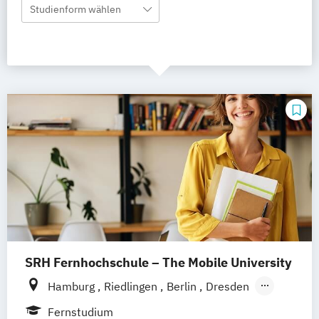
Studienform wählen
SRH Fernhochschule – The Mobile University
Hamburg
Riedlingen
Berlin
Dresden
Düsseldorf
Hannover
Köln
München
Fernstudium