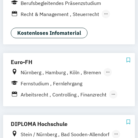
Dortmund
Duisburg
Düsseldorf
Essen
Berufsbegleitendes Präsenzstudium
Frankfurt am Main
Hamburg
Hannover
Recht & Management
Steuerrecht
Köln
Mannheim
München
Münster
Taxation
Wirtschaftsrecht
Neuss
Siegen
Stuttgart
Wesel
Wirtschaftsrecht Vertiefung Notariat
Kostenloses Infomaterial
Wuppertal
Augsburg
Kassel
Leipzig
Gütersloh
Hagen
Karlsruhe
Saarbrücken
Mainz
Arnsberg
Digitales Live Studium (DLS)
Wien
Euro-FH
Nürnberg
Hamburg
Köln
Bremen
Berlin
Göttingen
Frankfurt am Main
Fernstudium
Fernlehrgang
Leipzig
München
Stuttgart
Arbeitsrecht
Controlling
Finanzrecht
Grundlagenwissen für Personalmanager
Grundlagenwissen für Projektmanager
Internationales Wirtschaftsrecht
DIPLOMA Hochschule
Investition und Finanzierung
Stein / Nürnberg
Bad Sooden-Allendorf
Mergers & Acquisitions