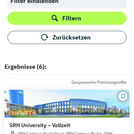
Filter einblenden
Filtern
Zurücksetzen
Ergebnisse (6):
Gesponserte Premiumprofile
SRH University – Vollzeit
SRH Campus Heidelberg, SRH Campus Berlin, SRH...