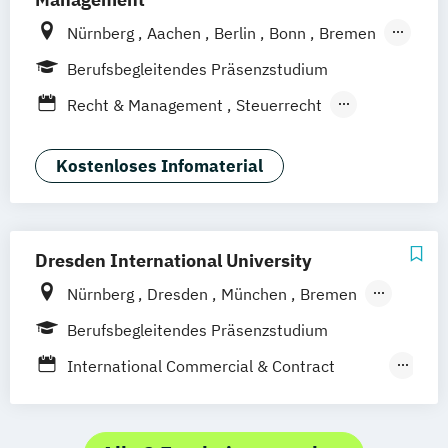
Nürnberg
Aachen
Berlin
Bonn
Bremen
Dortmund
Duisburg
Düsseldorf
Essen
Berufsbegleitendes Präsenzstudium
Frankfurt am Main
Hamburg
Hannover
Recht & Management
Steuerrecht
Köln
Mannheim
München
Münster
Taxation
Wirtschaftsrecht
Neuss
Siegen
Stuttgart
Wesel
Wirtschaftsrecht Vertiefung Notariat
Kostenloses Infomaterial
Wuppertal
Augsburg
Kassel
Leipzig
Gütersloh
Hagen
Karlsruhe
Saarbrücken
Mainz
Arnsberg
Digitales Live Studium (DLS)
Wien
Dresden International University
Nürnberg
Dresden
München
Bremen
Berlin
Hamburg
Leipzig
Köln
Stuttgart
Berufsbegleitendes Präsenzstudium
Straubing
International Commercial & Contract
Management
Wirtschaft und Recht - Nachhaltigkeit