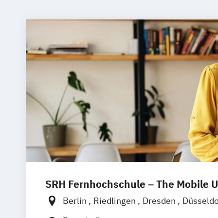
SRH Fernhochschule – The Mobile U
Berlin
Riedlingen
Dresden
Düsseld
Hannover
Köln
München
Stuttgart