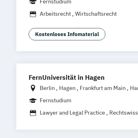
Fernstudium
Leipzig
Mannheim
Wertheim
Wien
Arbeitsrecht
Wirtschaftsrecht
Frankfurt am Main
Hamm
Zürich
Fü
Kostenloses Infomaterial
FernUniversität in Hagen
Berlin
Hagen
Frankfurt am Main
Ha
Hannover
Karlsruhe
Leipzig
Münch
Fernstudium
Stuttgart
Nürnberg
Bonn
Lawyer and Legal Practice
Rechtswiss
Wirtschafts- und Arbeitsrecht