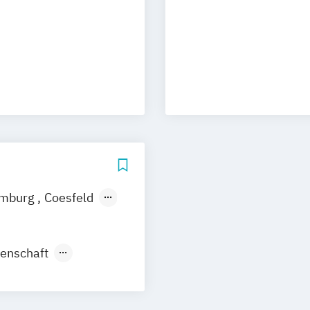
rth
mburg
Coesfeld
en
Neuss
enschaft