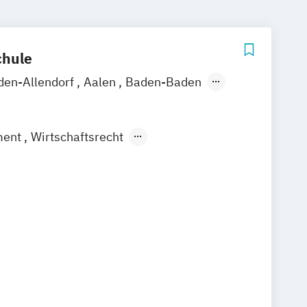
hule
den-Allendorf
Aalen
Baden-Baden
hshafen
Hamburg
Hannover
el
Leipzig
Mannheim
München
ment
Wirtschaftsrecht
rslautern
Wiesbaden
Regenstauf
 mit internationalen Aspekten
rswerda
Magdeburg
Ostfildern
/ Kiel
Stein / Nürnberg
Wuppertal
Online-Campus
Heidelberg