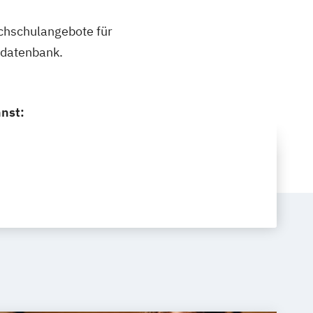
ochschulangebote für
ldatenbank.
nnst: