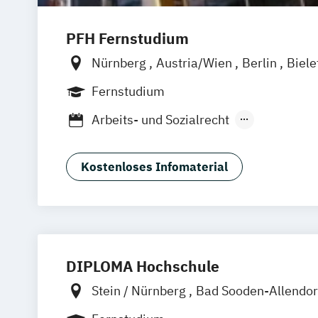
PFH Fernstudium
Nürnberg
Austria/Wien
Berlin
Biele
Dortmund
Düsseldorf/Ratingen
Erfur
Fernstudium
Friedrichshafen
Göttingen
Hamburg
Arbeits- und Sozialrecht
Kaiserslautern/Kusel
Kiel
Leipzig
Arbeitsrecht und Personalmanagemen
Ludwigshafen/Diez
München
Online
Unternehmensrecht
Wirtschaftsrecht
Regensburg
Stade
Stuttgart
Köln
Kostenloses Infomaterial
Offenbach bei Frankfurt am Main
Schwarzheide/Oberspreewald-Lausitz 
DIPLOMA Hochschule
Stein / Nürnberg
Bad Sooden-Allendo
Baden-Baden
Berlin
Bonn
Friedric