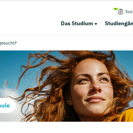
Suc
Das Studium
Studiengä
gesucht?
hule