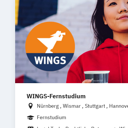
WINGS-Fernstudium
Nürnberg
Wismar
Stuttgart
Hannov
Frankfurt am Main
Berlin
Hamburg
Fernstudium
München
Dortmund
Bonn