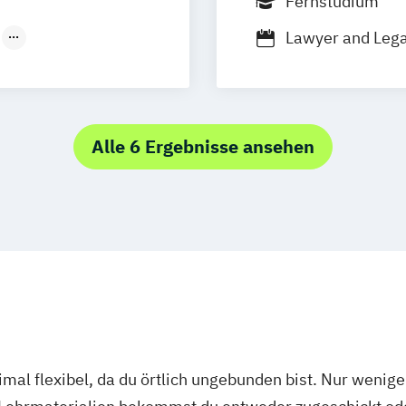
Fernstudium
el
Leipzig
München
Neus
Lawyer and Lega
rslautern
spekten
Wirtschafts- und
yerswerda
 / Kiel
mpus
Heidelberg
Alle 6 Ergebnisse ansehen
mal flexibel, da du örtlich ungebunden bist. Nur wenig