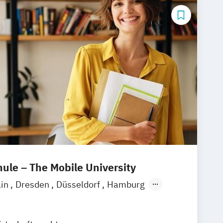
le – The Mobile University
lin
Dresden
Düsseldorf
Hamburg
München
Stuttgart
Ellwangen
Zell
eim
Wertheim
Wien