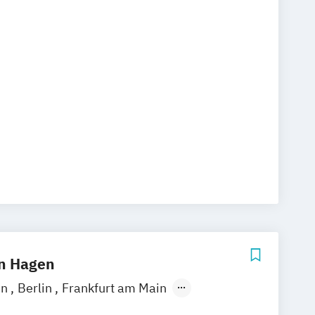
ganisation
ment Consulting
d Insolvenzmanagement
echt
Wirtschaftsrecht
in Hagen
en
Berlin
Frankfurt am Main
feld
Hannover
Karlsruhe
Leipzig