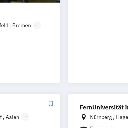
Personal und Or
Process Manage
Sanierungs- un
feld
Bremen
Unternehmensr
t
Freiburg
Hannover
t
-Fernstudium
bei Dresden
FernUniversität 
rf
Aalen
Nürnberg
Hag
hshafen
Hamburg
Coes