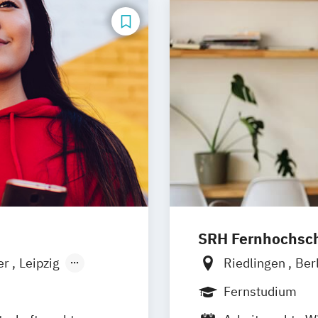
SRH Fernhochschu
er
Leipzig
Riedlingen
Ber
Düsseldorf
Hannover
Köln
Fernstudium
Leipzig
Mannh