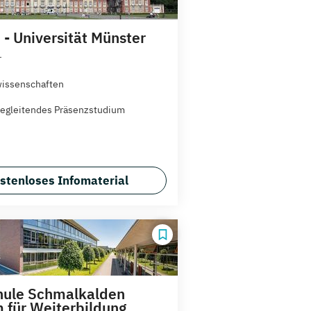
 - Universität Münster
r
issenschaften
egleitendes Präsenzstudium
stenloses Infomaterial
hule Schmalkalden
 für Weiterbildung