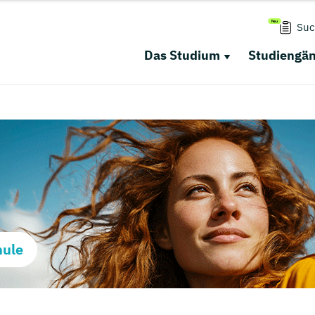
Suc
Das Studium
Studiengä
hule