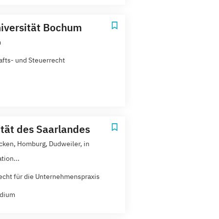
iversität Bochum
m
afts- und Steuerrecht
ität des Saarlandes
cken, Homburg, Dudweiler, in
tion...
echt für die Unternehmenspraxis
udium