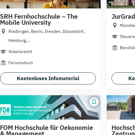
SRH Fernhochschule – The
JurGrad
Mobile University
Münste
Riedlingen, Berlin, Dresden, Düsseldorf,
Steuerw
Hamburg,...
Berufsb
Arbeitsrecht
Fernstudium
Kostenloses Infomaterial
Ko
FOM Hochschule für Oekonomie
Hochsc
& Management
Zentrum