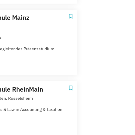
ule Mainz
n
egleitendes Präsenzstudium
ule RheinMain
den, Rüsselsheim
s & Law in Accounting & Taxation