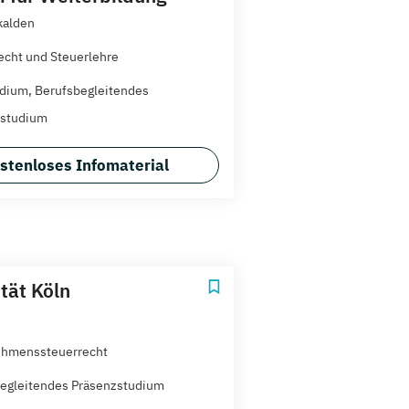
kalden
echt und Steuerlehre
dium, Berufsbegleitendes
zstudium
stenloses Infomaterial
tät Köln
ehmenssteuerrecht
egleitendes Präsenzstudium